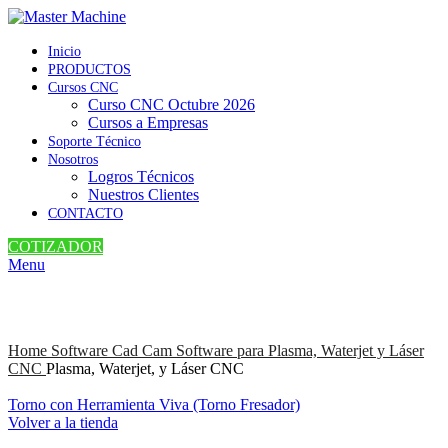
Inicio
PRODUCTOS
Cursos CNC
Curso CNC Octubre 2026
Cursos a Empresas
Soporte Técnico
Nosotros
Logros Técnicos
Nuestros Clientes
CONTACTO
COTIZADOR
Menu
Home
Software Cad Cam
Software para Plasma, Waterjet y Láser
CNC
Plasma, Waterjet, y Láser CNC
Torno con Herramienta Viva (Torno Fresador)
Volver a la tienda