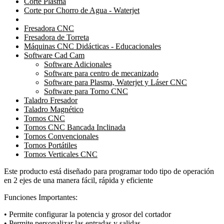
Corte Plasma
Corte por Chorro de Agua - Waterjet
Fresadora CNC
Fresadora de Torreta
Máquinas CNC Didácticas - Educacionales
Software Cad Cam
Software Adicionales
Software para centro de mecanizado
Software para Plasma, Waterjet y Láser CNC
Software para Torno CNC
Taladro Fresador
Taladro Magnético
Tornos CNC
Tornos CNC Bancada Inclinada
Tornos Convencionales
Tornos Portátiles
Tornos Verticales CNC
Este producto está diseñado para programar todo tipo de operación
en 2 ejes de una manera fácil, rápida y eficiente
Funciones Importantes:
• Permite configurar la potencia y grosor del cortador
• Permite personalizar las entradas y salidas